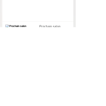
Prochain salon
Tags
Archives
mai 2026
(1)
1 post