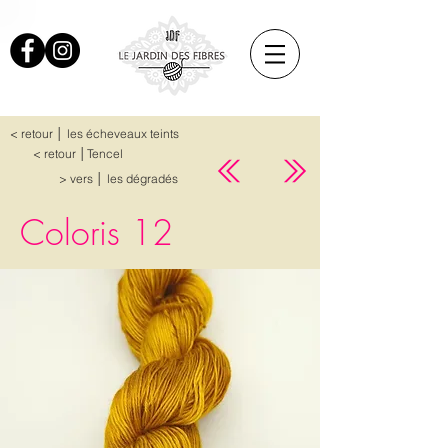
< retour │ les écheveaux teints
< retour │Tencel
> vers │ les dégradés
Coloris 12