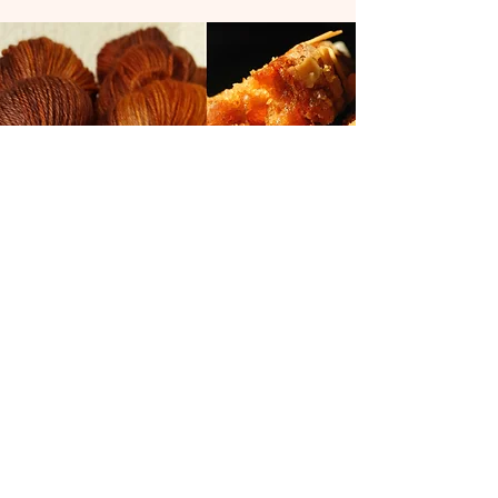
contact
© 2025
JdF
Le Jardin des fibres se trouve à Villeurbanne proche de Lyon