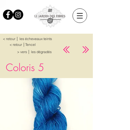
< retour │ les écheveaux teints
< retour │Tencel
> vers │ les dégradés
Coloris 5