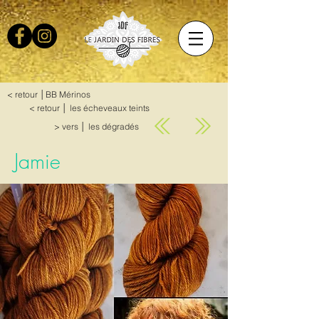
< retour │BB Mérinos
< retour │ les écheveaux teints
> vers │ les dégradés
Jamie