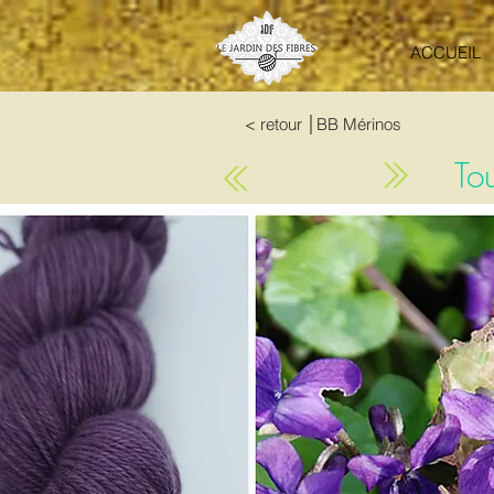
ACCUEIL
< retour │BB Mérinos
To