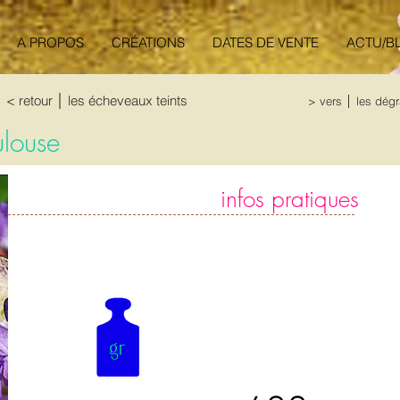
A PROPOS
CRÉATIONS
DATES DE VENTE
ACTU/B
< retour │ les écheveaux teints
> vers │ les dég
ulouse
infos pratiques