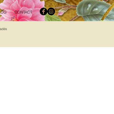
LOG
CONTACT
radés