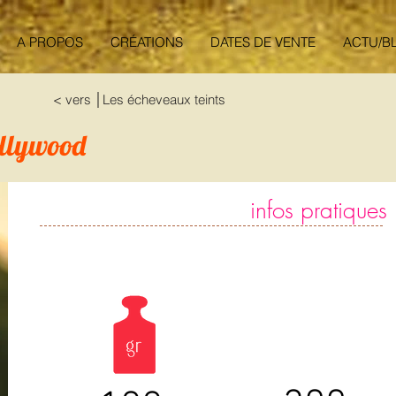
A PROPOS
CRÉATIONS
DATES DE VENTE
ACTU/B
< vers │Les écheveaux teints
llywood
infos pratiques