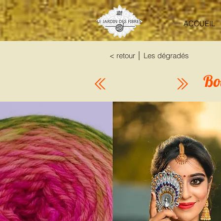
ACCUEIL
< retour │ Les dégradés
Bo