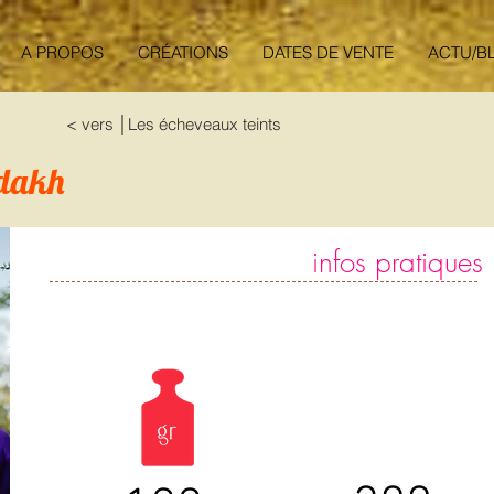
A PROPOS
CRÉATIONS
DATES DE VENTE
ACTU/B
< vers │Les écheveaux teints
dakh
infos pratiques