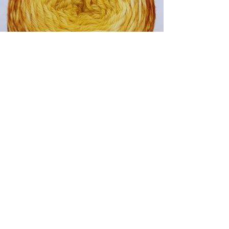
contact
© 2025
JdF
Le Jardin des fibres se trouve à Villeurbanne proche de Lyon
2/05/2026
Share