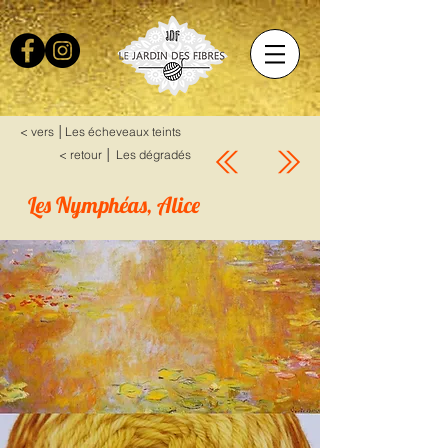
< vers │Les écheveaux teints
< retour │ Les dégradés
Les Nymphéas, Alice