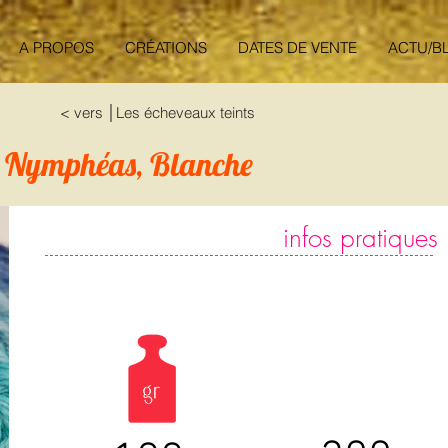
A PROPOS
CRÉATIONS
DATES DE VENTE
ACTU/B
< vers │Les écheveaux teints
s Nymphéas, Blanche
infos pratiques