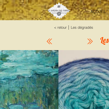
ACCUEIL
< retour │ Les dégradés
Le