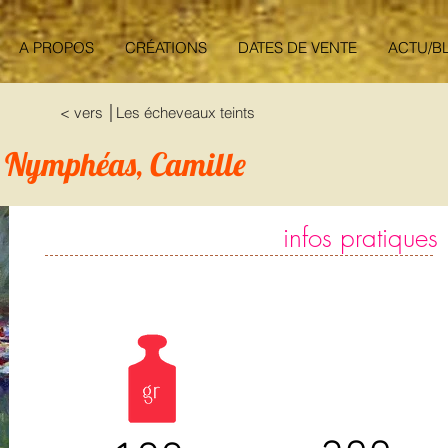
A PROPOS
CRÉATIONS
DATES DE VENTE
ACTU/B
< vers │Les écheveaux teints
s Nymphéas, Camille
infos pratiques