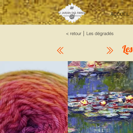
ACCUEIL
< retour │ Les dégradés
Le