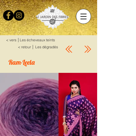
< vers │Les écheveaux teints
< retour │ Les dégradés
Ram-Leela