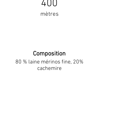
400
mètres
Composition
80 % laine mérinos fine, 20%
cachemire
+ de détails
contact
© 2025
JdF