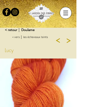
< retour │ Doulame
< vers │ les écheveaux teints
Lucy