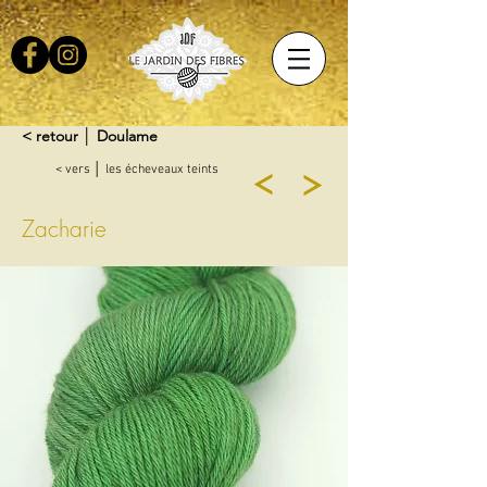
< retour │ Doulame
< vers │ les écheveaux teints
Zacharie