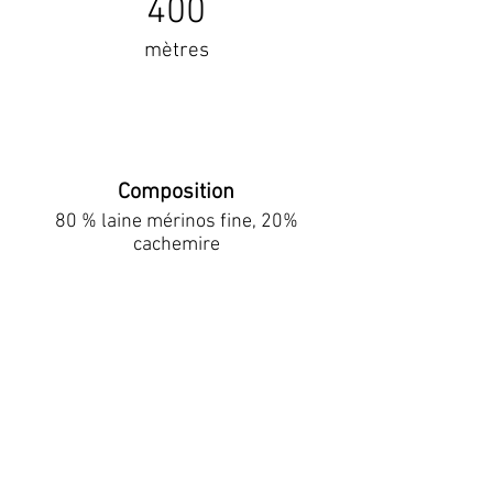
400
mètres
Composition
80 % laine mérinos fine, 20%
cachemire
+ de détails
contact
© 2025
JdF