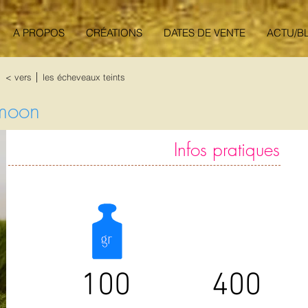
A PROPOS
CRÉATIONS
DATES DE VENTE
ACTU/B
< vers │ les écheveaux teints
moon
Infos pratiques
100
400