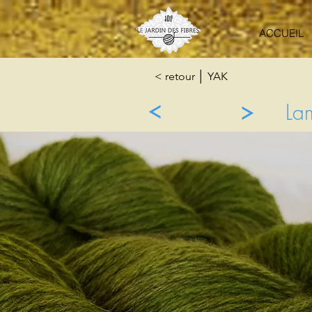
ACCUEIL
< retour │ YAK
La