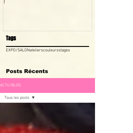
!
Tags
EXPO/SALON
ateliers
couleurs
stages
Posts Récents
ACTU/BLOG
Tous les posts
Tous les posts
2023
2024