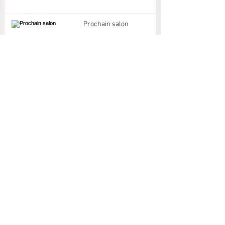
Prochain salon
Tags
Archives
mai 2026
(1)
1 post
mars 2026
(1)
1 post
novembre 2025
(2)
2 posts
août 2025
(1)
1 post