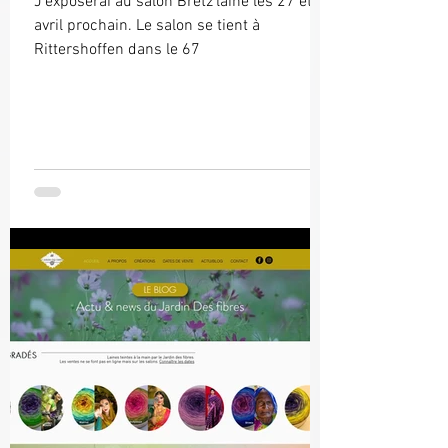
J'exposerai au salon Bretz'laine les 27 et 28
avril prochain. Le salon se tient à
Rittershoffen dans le 67